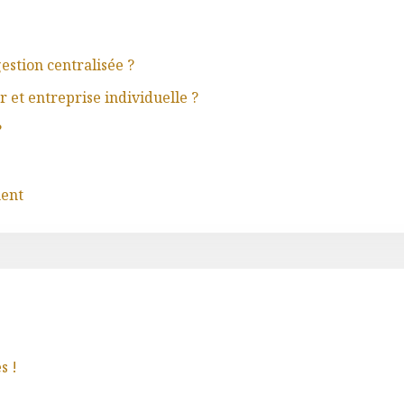
estion centralisée ?
 et entreprise individuelle ?
?
ment
s !